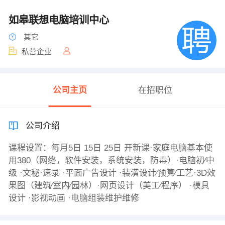
如皋联想电脑培训中心
其它
私营企业
公司主页
在招职位
公司介绍
课程设置：每月5日 15日 25日 开新课·家庭电脑基本使
用380（网络，软件安装，系统安装，防毒）·电脑初∕中
级 ·文秘·速录 ·平面广告设计 ·装潢设计∕预算∕工艺·3D效
果图（建筑∕室内∕园林）·网页设计（美工∕程序） ·模具
设计 ·影视动画 ·电脑组装维护维修