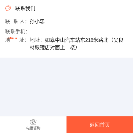
联系我们
联 系 人：
孙小忠
联系手机：
****
地 址：
地址：如皋中山汽车站东218米路北（吴良
材眼镜店对面上二楼）
返回首页
电话咨询