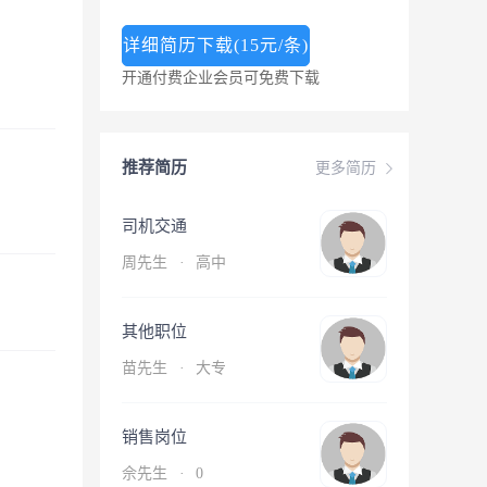
详细简历下载(15元/条)
开通付费企业会员可免费下载
推荐简历
更多简历
司机交通
周先生
·
高中
其他职位
苗先生
·
大专
销售岗位
佘先生
·
0