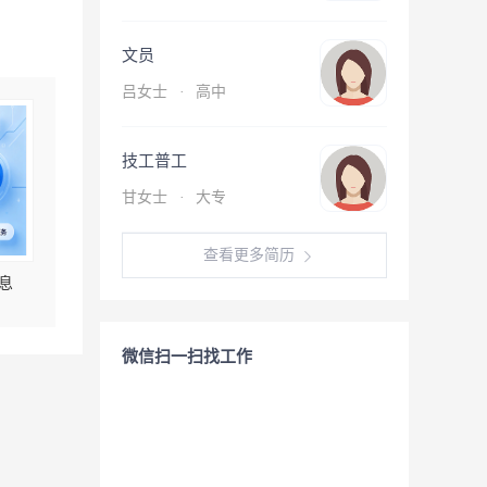
文员
吕女士
·
高中
技工普工
甘女士
·
大专
查看更多简历
息
微信扫一扫找工作