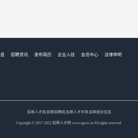
信息
招聘资讯
发布简历
企业入驻
会员中心
法律申明
们
如皋人才网,如皋招聘网,如皋人才市场,如皋就业信息
Copyright © 2017-2022 如皋人才网 www.rgrcw.cn All rights reserved.