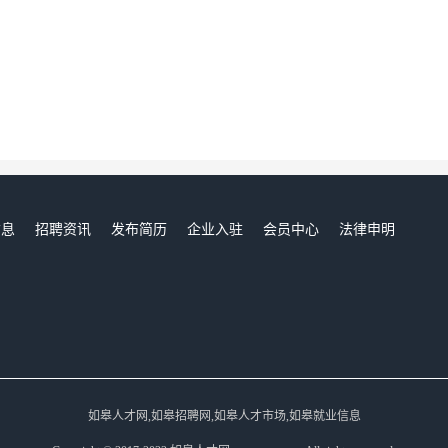
信息
招聘资讯
发布简历
企业入驻
会员中心
法律申明
们
如皋人才网,如皋招聘网,如皋人才市场,如皋就业信息