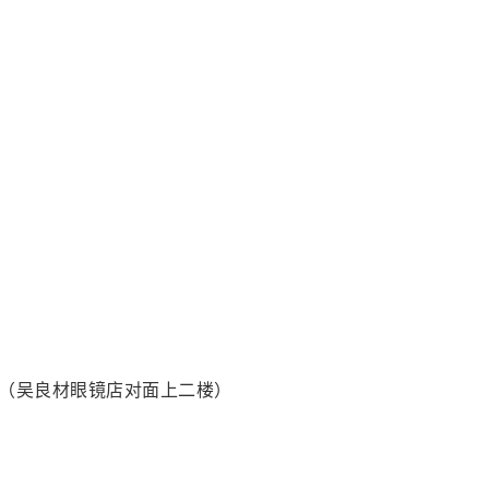
北（吴良材眼镜店对面上二楼）