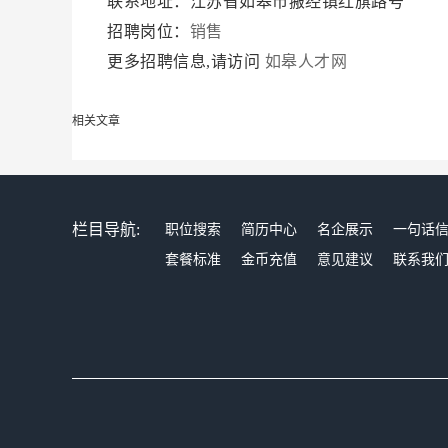
联系地址：江苏省如皋市搬经镇红旗路号
招聘岗位：
销售
更多招聘信息,请访问
如皋人才网
相关文章
栏目导航:
职位搜索
简历中心
名企展示
一句话
套餐标准
金币充值
意见建议
联系我